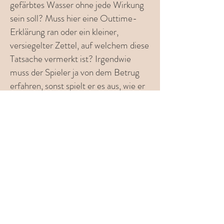
gefärbtes Wasser ohne jede Wirkung
sein soll? Muss hier eine Outtime-
Erklärung ran oder ein kleiner,
versiegelter Zettel, auf welchem diese
Tatsache vermerkt ist? Irgendwie
muss der Spieler ja von dem Betrug
erfahren, sonst spielt er es aus, wie er
es für richtig hält (sollte ja auch so
sein), allerdings am Sinn der Sache
vorbei. In diesem Fall kommt man um
einen "Beipackzettel" bei Tränken
wohl nicht drum herum, einfach weil
man damit rechnen muss, dass der
Trank weiterverkauft, gediebt, etc.
wird. Zwar kann man dann einfach die
Wirkung dem letzten Käufer
überlassen (quasi die Opferregel),