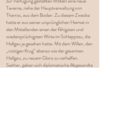
zur Verfügung gestellten Mitteln eine neue
Taverne, nahe der Hauptverwaltung von
Tharros, aus dem Boden. Zu diesem Zwecke
hatte er aus seiner ursprünglichen Heimat in
den Mittellanden einen der fähigsten und
wiedersprüchigsten Wirte im Schlepptau, die
Hallgau je gesehen hatte. Mit dem Willen, den
„rostigen Krug“ ebenso wie der gesamten
Hallgau, zu neuem Glanz zu verhelfen.
Seither, geben sich diplomatische Abgesandte
aus Drakien, der freien Silbermark, Gelehrte
der Simpelus Hand, aber auch einfache
Bürger und Gäste aus allen Ländern der
Ostlande die Klinke in die Hand. Die
anfänglich unorganisierte Suche nach
Verbündeten und Unterstützern der Hallgau
nahm schnell Formen an, nicht zuletzt durch
den Reichtum von Salz im Lande. Natürlich
ist die Hallgau noch lange nicht befriedet und
auch so manche neiderfüllte Seele richtet