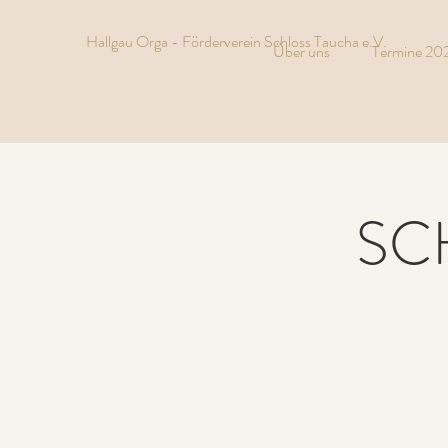
Hallgau Orga - Förderverein Schloss Taucha e.V.
Über uns
Termine 20
SC