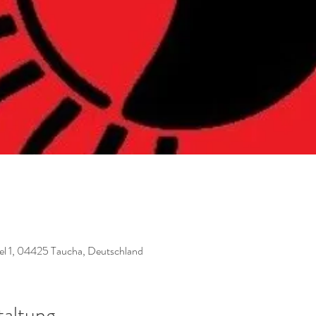
el 1, 04425 Taucha, Deutschland
taltung